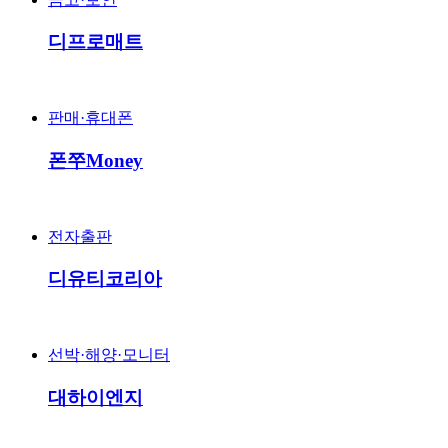
디프로매트
판매·휴대폰
폰쭈Money
전자출판
디유티코리아
선박·해양·모니터
대하이엔지