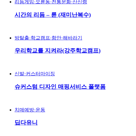
리듬게임·오륜동·전통문화·산신령
시간의 리듬 – 륜 (재미난복수)
방탈출·학교캠프·함안·해바라기
우리학교를 지켜라(강주학교캠프)
신발·커스터마이징
슈커스텀 디자인 매핑서비스 폴랫폼
치매예방·운동
딥다유니