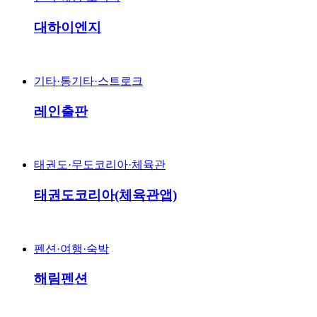
대하이엔지
기타·통기타·스트로크
레인출판
태권도·무도코리아·체육관
태권도코리아(체육관앱)
펜션·여행·숙박
해림펜션