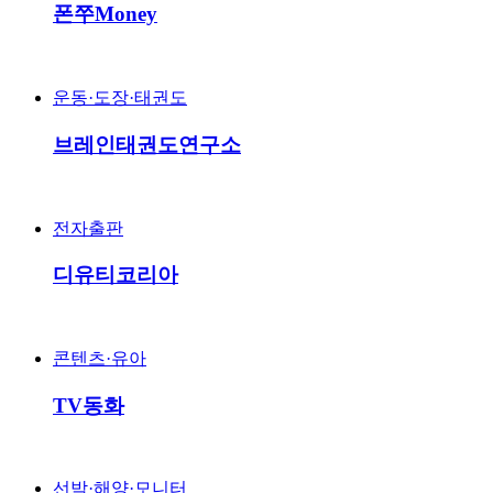
폰쭈Money
운동·도장·태권도
브레인태권도연구소
전자출판
디유티코리아
콘텐츠·유아
TV동화
선박·해양·모니터