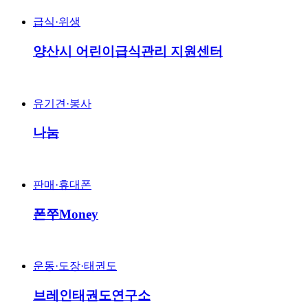
급식·위생
양산시 어린이급식관리 지원센터
유기견·봉사
나눔
판매·휴대폰
폰쭈Money
운동·도장·태권도
브레인태권도연구소