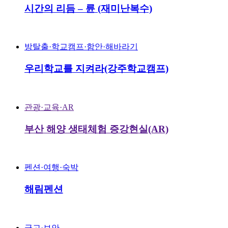
시간의 리듬 – 륜 (재미난복수)
방탈출·학교캠프·함안·해바라기
우리학교를 지켜라(강주학교캠프)
관광·교육·AR
부산 해양 생태체험 증강현실(AR)
펜션·여행·숙박
해림펜션
금고·보안