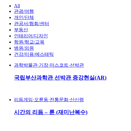
All
관광/여행
개인/단체
관공서/협회/센터
부동산
인테리어/디자인
학원/학교/교육
병원/의원
건강/미용/에스테틱
과학박물관·기장·마스코트·선박관
국립부산과학관 선박관 증강현실(AR)
리듬게임·오륜동·전통문화·산신령
시간의 리듬 – 륜 (재미난복수)